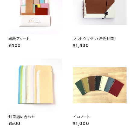
端紙アソート
フウトウツヅリ（貯金封筒）
¥400
¥1,430
封筒詰め合わせ
イロノート
¥500
¥1,000